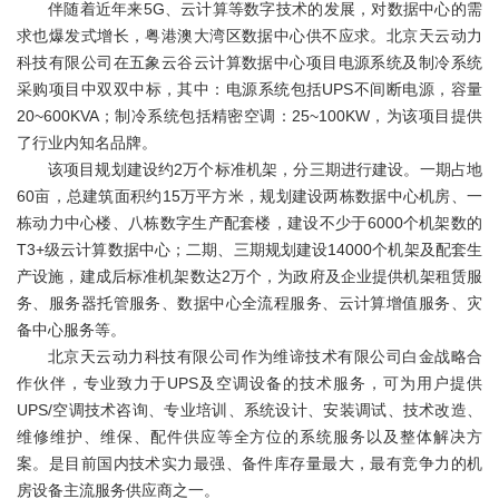
伴随着近年来5G、云计算等数字技术的发展，对数据中心的需
求也爆发式增长，粤港澳大湾区数据中心供不应求。北京天云动力
科技有限公司在五象云谷云计算数据中心项目电源系统及制冷系统
采购项目中双双中标，其中：电源系统包括UPS不间断电源，容量
20~600KVA；制冷系统包括精密空调：25~100KW，为该项目提供
了行业内知名品牌。
该项目规划建设约2万个标准机架，分三期进行建设。一期占地
60亩，总建筑面积约15万平方米，规划建设两栋数据中心机房、一
栋动力中心楼、八栋数字生产配套楼，建设不少于6000个机架数的
T3+级云计算数据中心；二期、三期规划建设14000个机架及配套生
产设施，建成后标准机架数达2万个，为政府及企业提供机架租赁服
务、服务器托管服务、数据中心全流程服务、云计算增值服务、灾
备中心服务等。
北京天云动力科技有限公司作为维谛技术有限公司白金战略合
作伙伴，专业致力于UPS及空调设备的技术服务，可为用户提供
UPS/空调技术咨询、专业培训、系统设计、安装调试、技术改造、
维修维护、维保、配件供应等全方位的系统服务以及整体解决方
案。是目前国内技术实力最强、备件库存量最大，最有竞争力的机
房设备主流服务供应商之一。